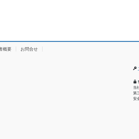
者概要
お問合せ
当
第
安